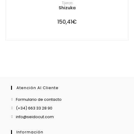
producto
SELECCIONAR OPCIONES
Tijeras
tiene
Shizuka
múltiples
variantes.
Las
150,41
€
opciones
se
pueden
elegir
en
la
página
de
producto
Atención Al Cliente
Formulario de contacto
(+34) 663 33 28 90
info@seidocut.com
Información