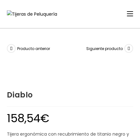
Ir
al
contenido
Producto anterior
Siguiente producto
Diablo
158,54
€
Tijera ergonómica con recubrimiento de titanio negro y