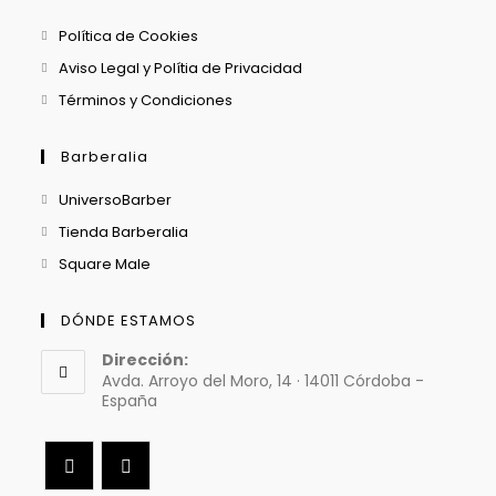
Política de Cookies
Aviso Legal y Polítia de Privacidad
Términos y Condiciones
Barberalia
Se
UniversoBarber
abre
Se
Tienda Barberalia
en
abre
Se
Square Male
una
en
abre
nueva
una
en
DÓNDE ESTAMOS
pestaña
nueva
una
Dirección:
pestaña
nueva
Avda. Arroyo del Moro, 14 · 14011 Córdoba -
España
pestaña