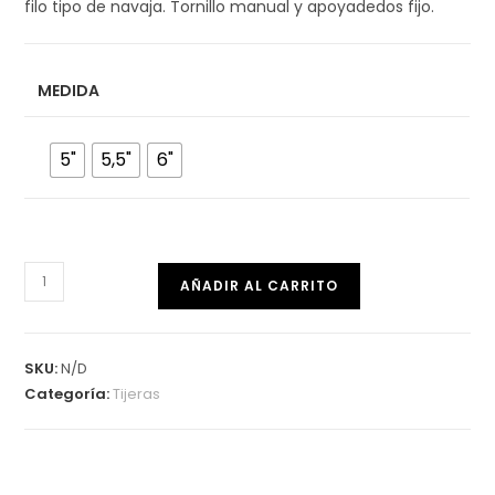
filo tipo de navaja. Tornillo manual y apoyadedos fijo.
MEDIDA
5"
5,5"
6"
Diablo
AÑADIR AL CARRITO
cantidad
SKU:
N/D
Categoría:
Tijeras