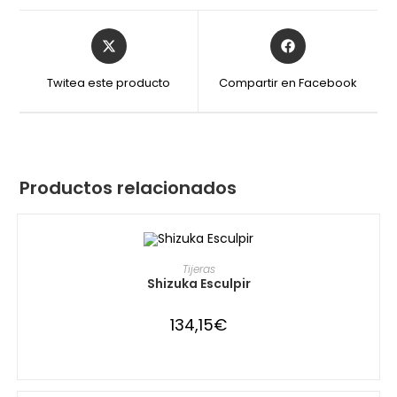
Opens
Opens
in
in
a
a
Twitea este producto
Compartir en Facebook
new
new
window
window
Productos relacionados
Este
AGOTADO
producto
SELECCIONAR OPCIONES
Tijeras
tiene
Shizuka Esculpir
múltiples
variantes.
Las
134,15
€
opciones
se
pueden
elegir
en
la